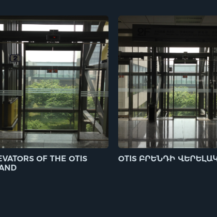
EVATORS OF THE OTIS
OTIS ԲՐԵՆԴԻ ՎԵՐԵԼԱ
AND