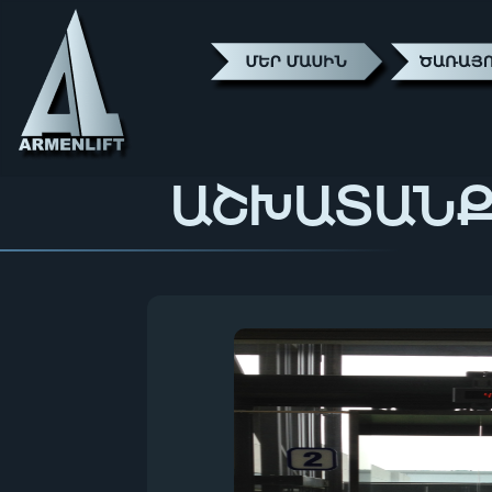
ԱՇԽԱՏԱՆ