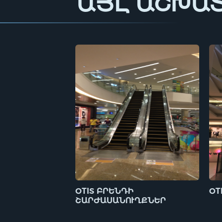
ԱՅԼ ԱՇԽԱ
OTIS ԲՐԵՆԴԻ
OT
ՇԱՐԺԱՍԱՆՈՒՂՔՆԵՐ