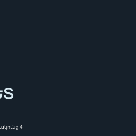
ԵՏ
Բակունց 4