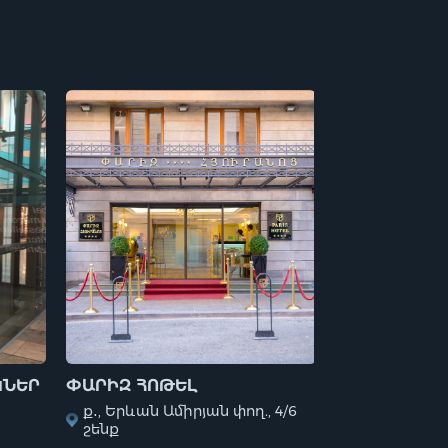
ԿՆԵՐ
ՓԱՐԻԶ ՀՈԹԵԼ
ԲՆԱԿԵԼԻ ՇԵ
ՓՈՂՈՑՈՒՄ
ք․, Երևան Ամիրյան փող., 4/6
շենք
ք․,Երևան, 