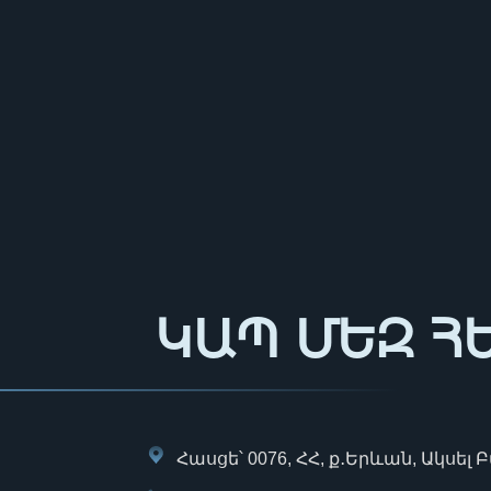
ԿԱՊ ՄԵԶ Հ
Հասցե՝ 0076, ՀՀ, ք․Երևան, Ակսել 