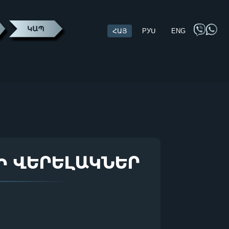
ՀԱՅ
РУՍ
ENG
ԴԻ ՎԵՐԵԼԱԿՆԵՐ