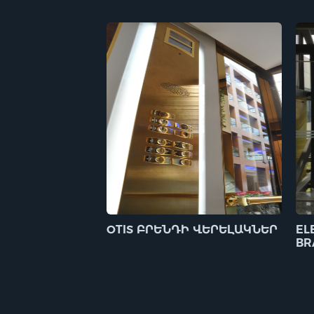
OTIS ԲՐԵՆԴԻ ՎԵՐԵԼԱԿՆԵՐ
EL
BR