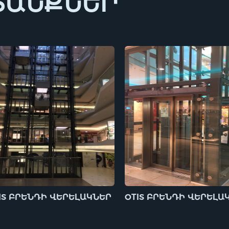
ՏԱՆՔՆԵՐ
IS ԲՐԵՆԴԻ ՎԵՐԵԼԱԿՆԵՐ
OTIS ԲՐԵՆԴԻ ՎԵՐԵԼԱ