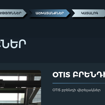
ՔՆԵՐ
OTIS ԲՐԵՆ
OTIS բրենդի վերելակներ