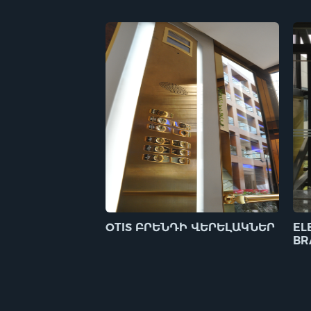
OTIS ԲՐԵՆԴԻ ՎԵՐԵԼԱԿՆԵՐ
EL
BR