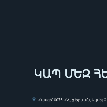
ԿԱՊ ՄԵԶ Հ
Հասցե՝ 0076, ՀՀ, ք․Երևան, Ակսել 