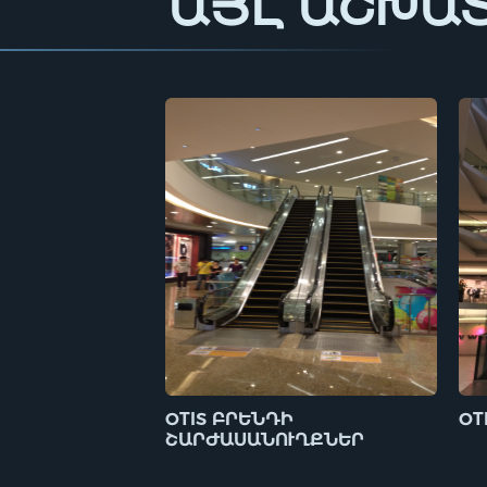
ԱՅԼ ԱՇԽԱ
OTIS ԲՐԵՆԴԻ
OT
ՇԱՐԺԱՍԱՆՈՒՂՔՆԵՐ