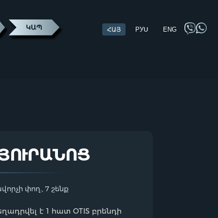
ՀԱՅ
РУՍ
ENG
ՀՅՈՒՐԱՆՈՑ
վորչի փող., 7 շենք
ղադրվել է 1 հատ OTIS բրենդի