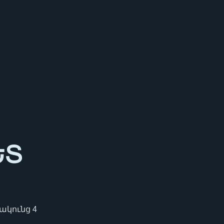
ԵՏ
Բակունց 4