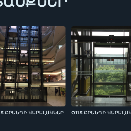
ՏԱՆՔՆԵՐ
IS ԲՐԵՆԴԻ ՎԵՐԵԼԱԿՆԵՐ
OTIS ԲՐԵՆԴԻ ՎԵՐԵԼԱ