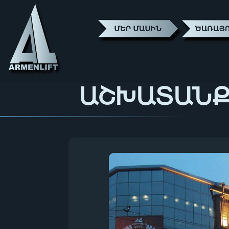
ԱՇԽԱՏԱՆ