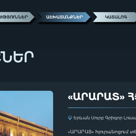
ՔՆԵՐ
«ԱՐԱՐԱՏ» 
Երևան Սուրբ Գրիգոր Լուսա
«ԱՐԱՐԱՏ» հյուրանոցում տե