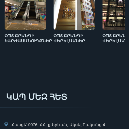
OTIS ԲՐԵՆԴԻ
OTIS ԲՐԵՆԴԻ
OTIS ԲՐԵՆ
ՇԱՐԺԱՍԱՆՈՒՂՔՆԵՐ
ՎԵՐԵԼԱԿՆԵՐ
ՎԵՐԵԼԱԿՆ
ԿԱՊ ՄԵԶ ՀԵՏ
Հասցե՝ 0076, ՀՀ, ք․Երևան, Ակսել Բակունց 4