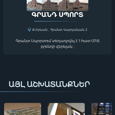
ԳՐԱՆԴ ՍՊՈՐՏ
Ք․Երևան , Հրանտ Վարդանյան 2
Գրանտ Սպորտում տեղադրվել է 1 հատ OTIS
բրենդի վերելակ ։
ԱՅԼ ԱՇԽԱՏԱՆՔՆԵՐ