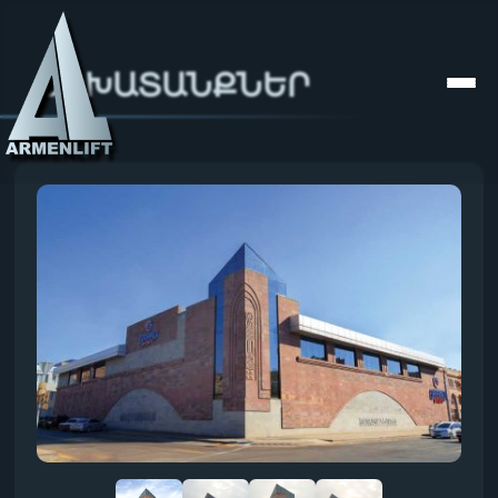
ԱՇԽԱՏԱՆՔՆԵՐ